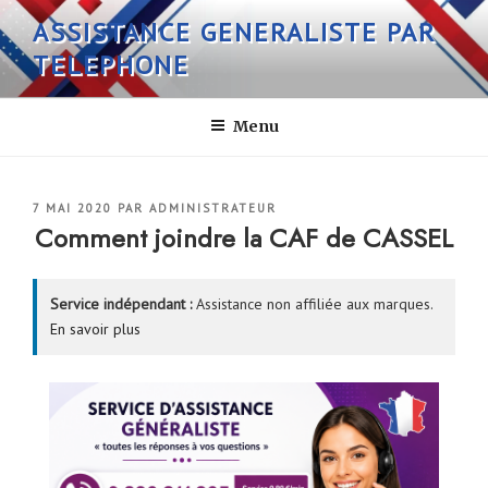
Aller
ASSISTANCE GENERALISTE PAR
au
TELEPHONE
contenu
principal
Menu
PUBLIÉ
7 MAI 2020
PAR
ADMINISTRATEUR
LE
Comment joindre la CAF de CASSEL
Service indépendant :
Assistance non affiliée aux marques.
En savoir plus