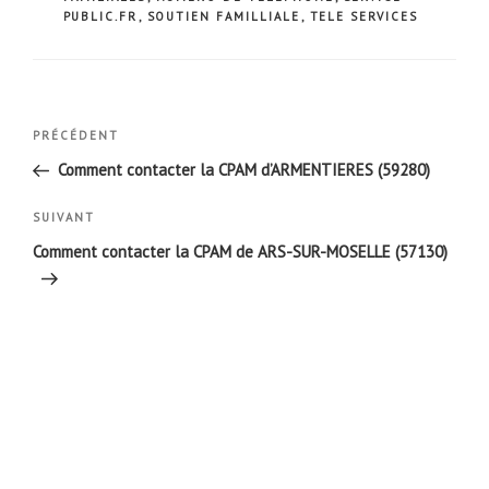
PUBLIC.FR
,
SOUTIEN FAMILLIALE
,
TELE SERVICES
Navigation
Article
PRÉCÉDENT
de
précédent
Comment contacter la CPAM d’ARMENTIERES (59280)
l’article
Article
SUIVANT
suivant
Comment contacter la CPAM de ARS-SUR-MOSELLE (57130)