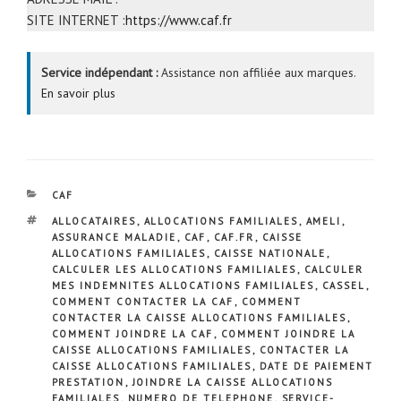
SITE INTERNET :
https://www.caf.fr
Service indépendant :
Assistance non affiliée aux marques.
En savoir plus
CATÉGORIES
CAF
ÉTIQUETTES
ALLOCATAIRES
,
ALLOCATIONS FAMILIALES
,
AMELI
,
ASSURANCE MALADIE
,
CAF
,
CAF.FR
,
CAISSE
ALLOCATIONS FAMILIALES
,
CAISSE NATIONALE
,
CALCULER LES ALLOCATIONS FAMILIALES
,
CALCULER
MES INDEMNITES ALLOCATIONS FAMILIALES
,
CASSEL
,
COMMENT CONTACTER LA CAF
,
COMMENT
CONTACTER LA CAISSE ALLOCATIONS FAMILIALES
,
COMMENT JOINDRE LA CAF
,
COMMENT JOINDRE LA
CAISSE ALLOCATIONS FAMILIALES
,
CONTACTER LA
CAISSE ALLOCATIONS FAMILIALES
,
DATE DE PAIEMENT
PRESTATION
,
JOINDRE LA CAISSE ALLOCATIONS
FAMILIALES
,
NUMERO DE TELEPHONE
,
SERVICE-