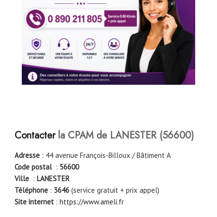
Contacter
la CPAM de LANESTER
(56600)
Adresse
: 44 avenue François-Billoux / Bâtiment A
Code postal
:
56600
Ville
:
LANESTER
Téléphone
:
3646
(service gratuit + prix appel)
Site internet
:
https://www.ameli.fr