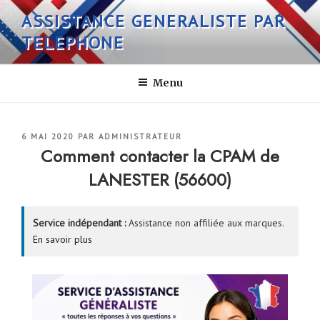
Aller
ASSISTANCE GENERALISTE PAR
au
TELEPHONE
contenu
principal
Menu
PUBLIÉ
6 MAI 2020
PAR
ADMINISTRATEUR
LE
Comment contacter la CPAM de
LANESTER (56600)
Service indépendant :
Assistance non affiliée aux marques.
En savoir plus