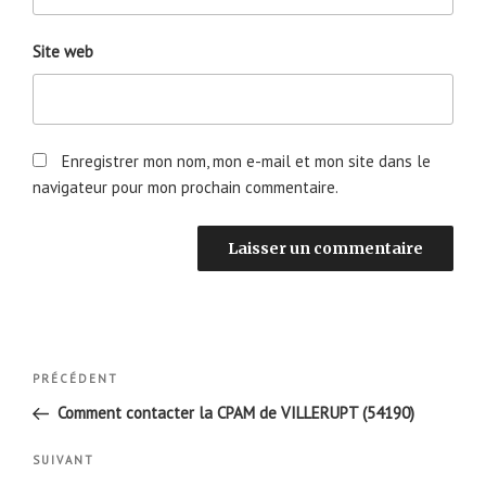
Site web
Enregistrer mon nom, mon e-mail et mon site dans le
navigateur pour mon prochain commentaire.
Navigation
Article
PRÉCÉDENT
de
précédent
Comment contacter la CPAM de VILLERUPT (54190)
l’article
Article
SUIVANT