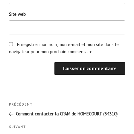
Site web
Enregistrer mon nom, mon e-mail et mon site dans le
navigateur pour mon prochain commentaire.
Navigation
Article
PRÉCÉDENT
de
précédent
Comment contacter la CPAM de HOMECOURT (54310)
l’article
Article
SUIVANT