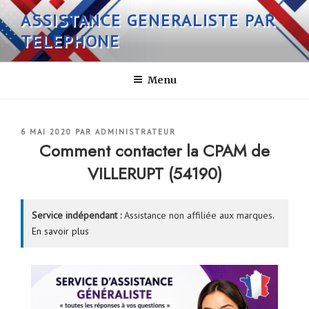
Aller
ASSISTANCE GENERALISTE PAR
au
TELEPHONE
contenu
principal
Menu
PUBLIÉ
6 MAI 2020
PAR
ADMINISTRATEUR
LE
Comment contacter la CPAM de
VILLERUPT (54190)
Service indépendant :
Assistance non affiliée aux marques.
En savoir plus