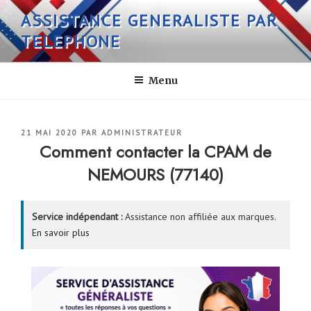
Aller
ASSISTANCE GENERALISTE PAR
au
TELEPHONE
contenu
principal
Menu
PUBLIÉ
21 MAI 2020
PAR
ADMINISTRATEUR
LE
Comment contacter la CPAM de
NEMOURS (77140)
Service indépendant :
Assistance non affiliée aux marques.
En savoir plus