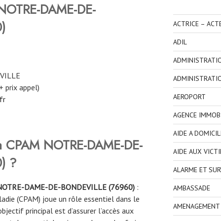
NOTRE-DAME-DE-
)
ACTRICE – ACT
ADIL
ADMINISTRATI
VILLE
ADMINISTRATI
+ prix appel)
AEROPORT
fr
AGENCE IMMOBI
AIDE A DOMICIL
e la CPAM NOTRE-DAME-DE-
AIDE AUX VICT
) ?
ALARME ET SUR
NOTRE-DAME-DE-BONDEVILLE
(
76960
)
:
AMBASSADE
ladie (CPAM) joue un rôle essentiel dans le
AMENAGEMENT I
jectif principal est d’assurer l’accès aux