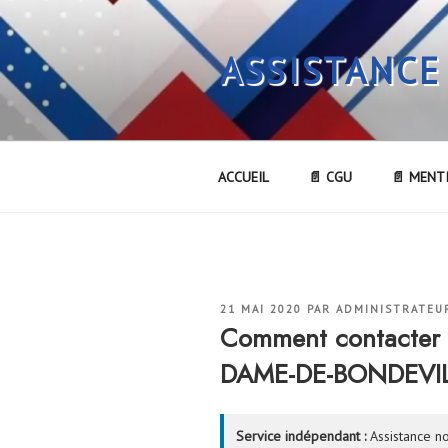
Aller
au
ASSISTANCE
contenu
principal
ACCUEIL
📄 CGU
📄 MENT
PUBLIÉ
21 MAI 2020
PAR
ADMINISTRATEU
LE
Comment contacter
DAME-DE-BONDEVIL
Service indépendant :
Assistance no