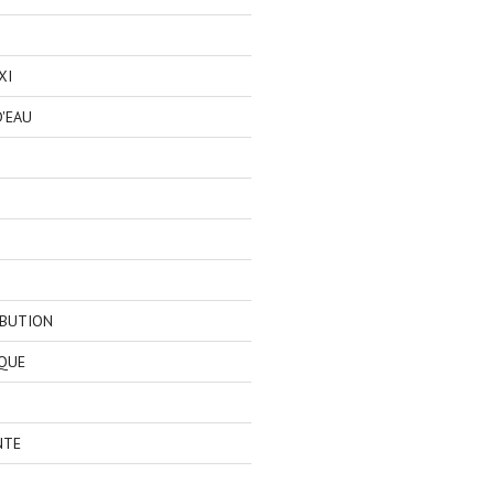
XI
'EAU
IBUTION
QUE
NTE