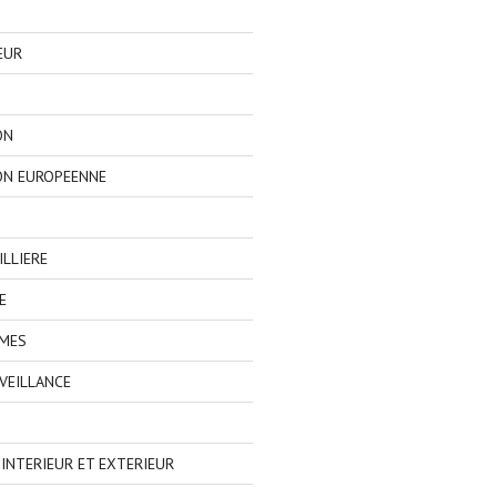
EUR
ON
ON EUROPEENNE
LLIERE
E
IMES
VEILLANCE
NTERIEUR ET EXTERIEUR