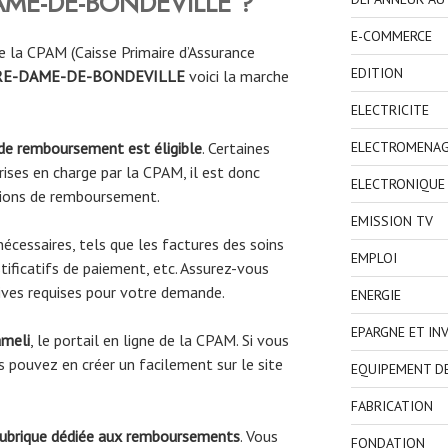
ME-DE-BONDEVILLE
?
E-COMMERCE
 la CPAM (Caisse Primaire d’Assurance
EDITION
E-DAME-DE-BONDEVILLE
voici la marche
ELECTRICITE
ELECTROMENA
 de remboursement est éligible
. Certaines
ises en charge par la CPAM, il est donc
ELECTRONIQUE
tions de remboursement.
EMISSION TV
écessaires, tels que les factures des soins
EMPLOI
tificatifs de paiement, etc. Assurez-vous
atives requises pour votre demande.
ENERGIE
EPARGNE ET IN
ameli
, le portail en ligne de la CPAM. Si vous
 pouvez en créer un facilement sur le site
EQUIPEMENT D
FABRICATION
rubrique dédiée aux remboursements
. Vous
FONDATION