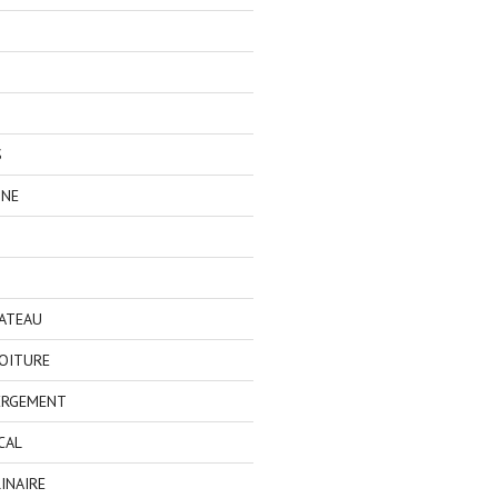
S
GNE
BATEAU
OITURE
ERGEMENT
CAL
INAIRE