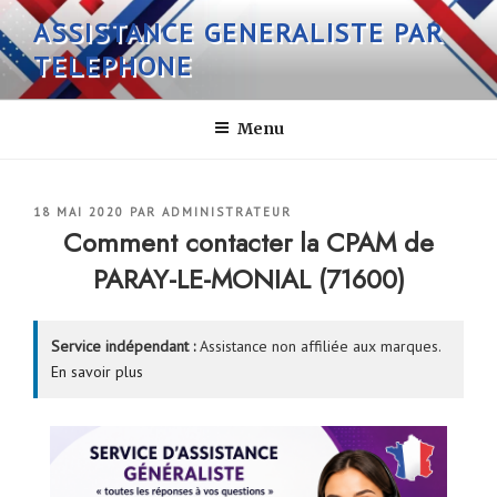
Aller
ASSISTANCE GENERALISTE PAR
au
TELEPHONE
contenu
principal
Menu
PUBLIÉ
18 MAI 2020
PAR
ADMINISTRATEUR
LE
Comment contacter la CPAM de
PARAY-LE-MONIAL (71600)
Service indépendant :
Assistance non affiliée aux marques.
En savoir plus