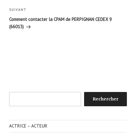
l’article
Article
SUIVANT
suivant
Comment contacter la CPAM de PERPIGNAN CEDEX 9
(66013)
Rechercher
Rechercher
ACTRICE – ACTEUR