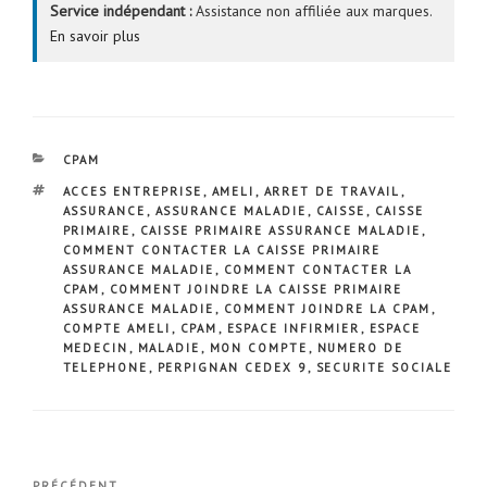
Service indépendant :
Assistance non affiliée aux marques.
En savoir plus
CATÉGORIES
CPAM
ÉTIQUETTES
ACCES ENTREPRISE
,
AMELI
,
ARRET DE TRAVAIL
,
ASSURANCE
,
ASSURANCE MALADIE
,
CAISSE
,
CAISSE
PRIMAIRE
,
CAISSE PRIMAIRE ASSURANCE MALADIE
,
COMMENT CONTACTER LA CAISSE PRIMAIRE
ASSURANCE MALADIE
,
COMMENT CONTACTER LA
CPAM
,
COMMENT JOINDRE LA CAISSE PRIMAIRE
ASSURANCE MALADIE
,
COMMENT JOINDRE LA CPAM
,
COMPTE AMELI
,
CPAM
,
ESPACE INFIRMIER
,
ESPACE
MEDECIN
,
MALADIE
,
MON COMPTE
,
NUMERO DE
TELEPHONE
,
PERPIGNAN CEDEX 9
,
SECURITE SOCIALE
Navigation
PRÉCÉDENT