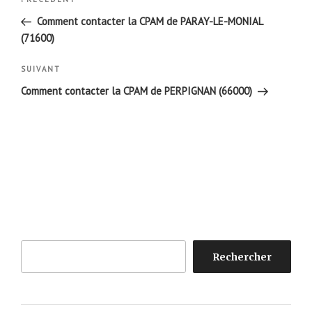
Article
de
précédent
Comment contacter la CPAM de PARAY-LE-MONIAL
l’article
(71600)
Article
SUIVANT
suivant
Comment contacter la CPAM de PERPIGNAN (66000)
Rechercher
Rechercher