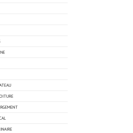
S
GNE
BATEAU
OITURE
ERGEMENT
CAL
INAIRE