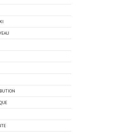
XI
'EAU
IBUTION
QUE
NTE