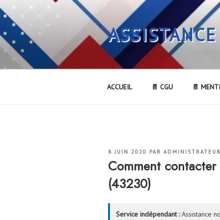
Aller
au
ASSISTANCE
contenu
principal
ACCUEIL
📄 CGU
📄 MENT
PUBLIÉ
8 JUIN 2020
PAR
ADMINISTRATEU
LE
Comment contacter
(43230)
Service indépendant :
Assistance no