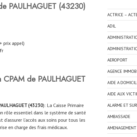
de PAULHAGUET (43230)
ACTRICE – ACT
ADIL
ADMINISTRATI
+ prix appel)
ADMINISTRATI
fr
AEROPORT
AGENCE IMMOBI
 la CPAM
de
PAULHAGUET
AIDE A DOMICIL
AIDE AUX VICT
PAULHAGUET (43230
): La Caisse Primaire
ALARME ET SUR
n rôle essentiel dans le système de santé
AMBASSADE
st d’assurer l’accès aux soins pour tous les
prise en charge des frais médicaux.
AMENAGEMENT I