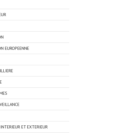
EUR
ON
ON EUROPEENNE
LLIERE
E
IMES
VEILLANCE
NTERIEUR ET EXTERIEUR