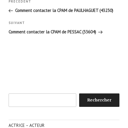
Article
PRÉCÉDENT
de
précédent
Comment contacter la CPAM de PAULHAGUET (43230)
l’article
Article
SUIVANT
suivant
Comment contacter la CPAM de PESSAC (33604)
Rechercher
Rechercher
ACTRICE – ACTEUR