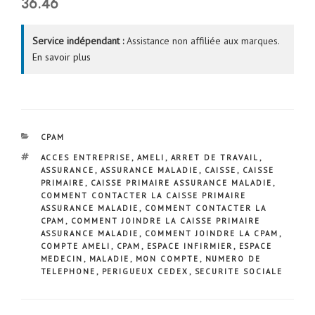
36.46
Service indépendant :
Assistance non affiliée aux marques.
En savoir plus
CATÉGORIES
CPAM
ÉTIQUETTES
ACCES ENTREPRISE
,
AMELI
,
ARRET DE TRAVAIL
,
ASSURANCE
,
ASSURANCE MALADIE
,
CAISSE
,
CAISSE
PRIMAIRE
,
CAISSE PRIMAIRE ASSURANCE MALADIE
,
COMMENT CONTACTER LA CAISSE PRIMAIRE
ASSURANCE MALADIE
,
COMMENT CONTACTER LA
CPAM
,
COMMENT JOINDRE LA CAISSE PRIMAIRE
ASSURANCE MALADIE
,
COMMENT JOINDRE LA CPAM
,
COMPTE AMELI
,
CPAM
,
ESPACE INFIRMIER
,
ESPACE
MEDECIN
,
MALADIE
,
MON COMPTE
,
NUMERO DE
TELEPHONE
,
PERIGUEUX CEDEX
,
SECURITE SOCIALE