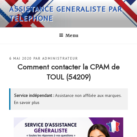
Aller
ASSISTANCE GENERALISTE PAR
au
TELEPHONE
contenu
principal
Menu
PUBLIÉ
6 MAI 2020
PAR
ADMINISTRATEUR
LE
Comment contacter la CPAM de
TOUL (54209)
Service indépendant :
Assistance non affiliée aux marques.
En savoir plus