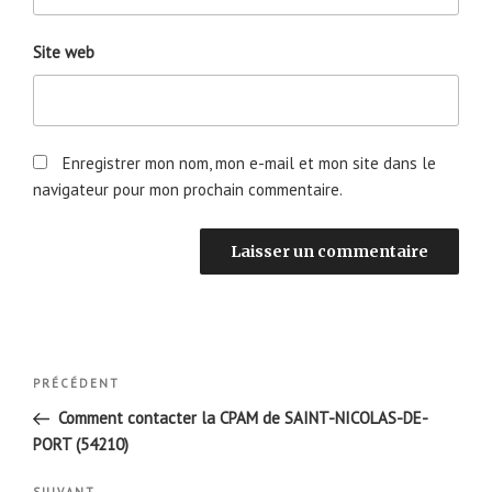
Site web
Enregistrer mon nom, mon e-mail et mon site dans le
navigateur pour mon prochain commentaire.
Navigation
Article
PRÉCÉDENT
de
précédent
Comment contacter la CPAM de SAINT-NICOLAS-DE-
l’article
PORT (54210)