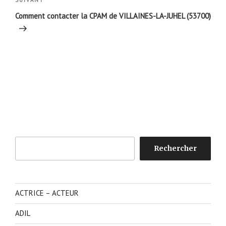
Article
SUIVANT
suivant
Comment contacter la CPAM de VILLAINES-LA-JUHEL (53700)
Rechercher
Rechercher
ACTRICE – ACTEUR
ADIL