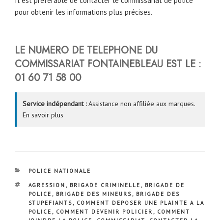
Il est préférable de contacter le commissariat de police
pour obtenir les informations plus précises.
LE NUMERO DE TELEPHONE DU
COMMISSARIAT
FONTAINEBLEAU
EST LE :
01 60 71 58 00
Service indépendant :
Assistance non affiliée aux marques.
En savoir plus
CATÉGORIES
POLICE NATIONALE
ÉTIQUETTES
AGRESSION
,
BRIGADE CRIMINELLE
,
BRIGADE DE
POLICE
,
BRIGADE DES MINEURS
,
BRIGADE DES
STUPEFIANTS
,
COMMENT DEPOSER UNE PLAINTE A LA
POLICE
,
COMMENT DEVENIR POLICIER
,
COMMENT