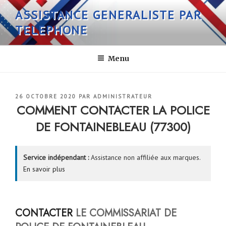
Aller
ASSISTANCE GENERALISTE PAR
au
TELEPHONE
contenu
principal
Menu
PUBLIÉ
26 OCTOBRE 2020
PAR
ADMINISTRATEUR
LE
COMMENT CONTACTER LA POLICE
DE FONTAINEBLEAU (77300)
Service indépendant :
Assistance non affiliée aux marques.
En savoir plus
CONTACTER
LE COMMISSARIAT DE