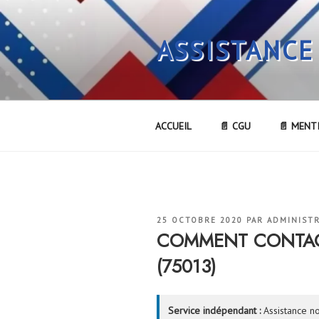
Aller
au
ASSISTANCE
contenu
principal
ACCUEIL
📄 CGU
📄 MENT
PUBLIÉ
25 OCTOBRE 2020
PAR
ADMINIST
LE
COMMENT CONTACT
(75013)
Service indépendant :
Assistance no