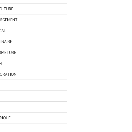
OITURE
ERGEMENT
CAL
INAIRE
ERMETURE
N
CORATION
RIQUE