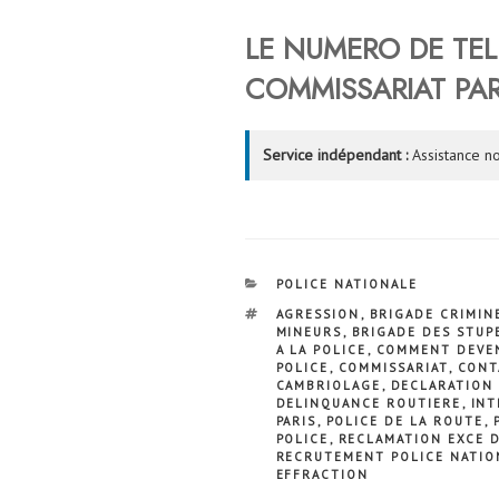
LE NUMERO DE TE
COMMISSARIAT
PA
Service indépendant :
Assistance no
CATÉGORIES
POLICE NATIONALE
ÉTIQUETTES
AGRESSION
,
BRIGADE CRIMIN
MINEURS
,
BRIGADE DES STUP
A LA POLICE
,
COMMENT DEVEN
POLICE
,
COMMISSARIAT
,
CONT
CAMBRIOLAGE
,
DECLARATION 
DELINQUANCE ROUTIERE
,
INT
PARIS
,
POLICE DE LA ROUTE
,
POLICE
,
RECLAMATION EXCE D
RECRUTEMENT POLICE NATIO
EFFRACTION