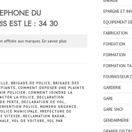
ENERGIE
LEPHONE DU
EPARGNE ET IN
RIS
EST LE :
34 30
EQUIPEMENT D
FABRICATION
n affiliée aux marques.
En savoir plus
FONDATION
FORMATION
FORMATION TA
FOURNISSEUR D
ELLE
,
BRIGADE DE POLICE
,
BRIGADE DES
GARDERIE
EFIANTS
,
COMMENT DEPOSER UNE PLAINTE
IR POLICIER
,
COMMENT JOINDRE LA
ACTER LA POLICE
,
DECLARATION
GARE
DE PERTE
,
DECLARATION DE VOL
,
ERVENTION POLICE
,
NUMERO URGENCE
,
GARE SNCF
POLICE MUNICIPALE
,
PREFECTURE DE
E VITESSE
,
RECLAMATION RADAR
,
GENDARMERIE
NALE
,
VOL DE VOITURE
,
VOL PAR
GRANDE DISTR