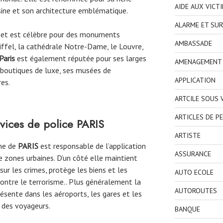
AIDE AUX VICT
uisine et son architecture emblématique.
ALARME ET SUR
ne et est célèbre pour des monuments
AMBASSADE
ffel, la cathédrale Notre-Dame, le Louvre,
Paris
est également réputée pour ses larges
AMENAGEMENT I
 boutiques de luxe, ses musées de
APPLICATION
es.
ARTCILE SOUS
ARTICLES DE P
rvices de police
PARIS
ARTISTE
une de
PARIS
est responsable de l’application
ASSURANCE
e zones urbaines. D’un côté elle maintient
 sur les crimes, protège les biens et les
AUTO ECOLE
contre le terrorisme.. Plus généralement la
AUTOROUTES
ésente dans les aéroports, les gares et les
é des voyageurs.
BANQUE