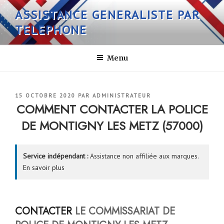
Aller
ASSISTANCE GENERALISTE PAR
au
TELEPHONE
contenu
principal
Menu
PUBLIÉ
15 OCTOBRE 2020
PAR
ADMINISTRATEUR
LE
COMMENT CONTACTER LA POLICE
DE MONTIGNY LES METZ (57000)
Service indépendant :
Assistance non affiliée aux marques.
En savoir plus
CONTACTER
LE COMMISSARIAT DE