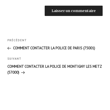
Navigation
Article
PRÉCÉDENT
de
précédent
COMMENT CONTACTER LA POLICE DE PARIS (75001)
l’article
Article
SUIVANT
suivant
COMMENT CONTACTER LA POLICE DE MONTIGNY LES METZ
(57000)