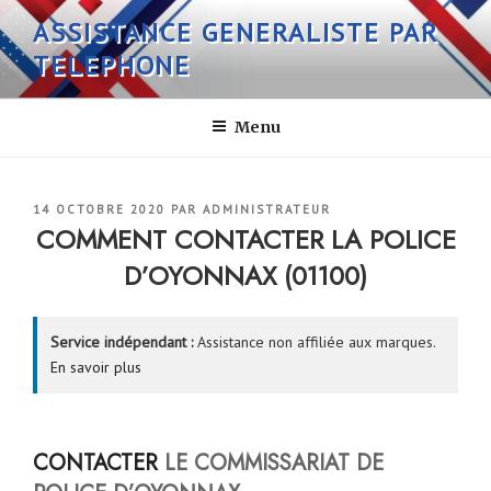
Aller
ASSISTANCE GENERALISTE PAR
au
TELEPHONE
contenu
principal
Menu
PUBLIÉ
14 OCTOBRE 2020
PAR
ADMINISTRATEUR
LE
COMMENT CONTACTER LA POLICE
D’OYONNAX (01100)
Service indépendant :
Assistance non affiliée aux marques.
En savoir plus
CONTACTER
LE COMMISSARIAT DE