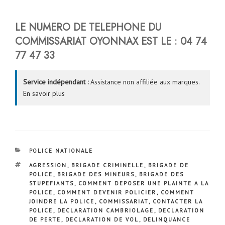
LE NUMERO DE TELEPHONE DU
COMMISSARIAT OYONNAX
EST LE : 04 74
77 47 33
Service indépendant :
Assistance non affiliée aux marques.
En savoir plus
CATÉGORIES
POLICE NATIONALE
ÉTIQUETTES
AGRESSION
,
BRIGADE CRIMINELLE
,
BRIGADE DE
POLICE
,
BRIGADE DES MINEURS
,
BRIGADE DES
STUPEFIANTS
,
COMMENT DEPOSER UNE PLAINTE A LA
POLICE
,
COMMENT DEVENIR POLICIER
,
COMMENT
JOINDRE LA POLICE
,
COMMISSARIAT
,
CONTACTER LA
POLICE
,
DECLARATION CAMBRIOLAGE
,
DECLARATION
DE PERTE
,
DECLARATION DE VOL
,
DELINQUANCE