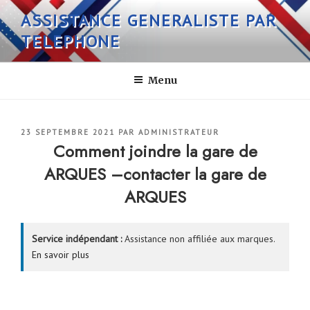
Aller
ASSISTANCE GENERALISTE PAR
au
TELEPHONE
contenu
principal
Menu
PUBLIÉ
23 SEPTEMBRE 2021
PAR
ADMINISTRATEUR
LE
Comment joindre la gare de
ARQUES –contacter la gare de
ARQUES
Service indépendant :
Assistance non affiliée aux marques.
En savoir plus