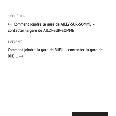
Navigation
Article
PRÉCÉDENT
de
précédent
Comment joindre la gare de AILLY-SUR-SOMME –
l’article
contacter la gare de AILLY-SUR-SOMME
Article
SUIVANT
suivant
Comment joindre la gare de BUEIL – contacter la gare de
BUEIL
Rechercher