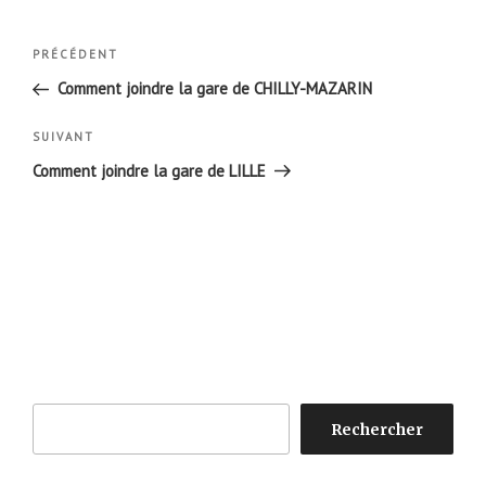
Navigation
Article
PRÉCÉDENT
de
précédent
Comment joindre la gare de CHILLY-MAZARIN
l’article
Article
SUIVANT
suivant
Comment joindre la gare de LILLE
Rechercher
Rechercher