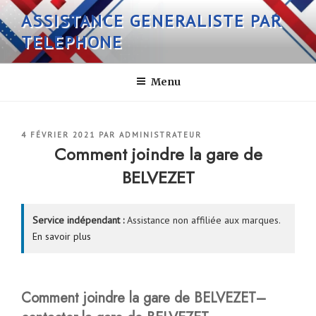
Aller
ASSISTANCE GENERALISTE PAR
au
TELEPHONE
contenu
principal
Menu
PUBLIÉ
4 FÉVRIER 2021
PAR
ADMINISTRATEUR
LE
Comment joindre la gare de
BELVEZET
Service indépendant :
Assistance non affiliée aux marques.
En savoir plus
Comment joindre la gare de BELVEZET–