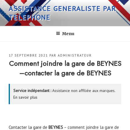
Aller
ASSISTANCE GENERALISTE PAR
au
TELEPHONE
contenu
principal
Menu
PUBLIÉ
17 SEPTEMBRE 2021
PAR
ADMINISTRATEUR
LE
Comment joindre la gare de BEYNES
–contacter la gare de BEYNES
Service indépendant :
Assistance non affiliée aux marques.
En savoir plus
Contacter la gare
de
BEYNES
– comment joindre la gare de