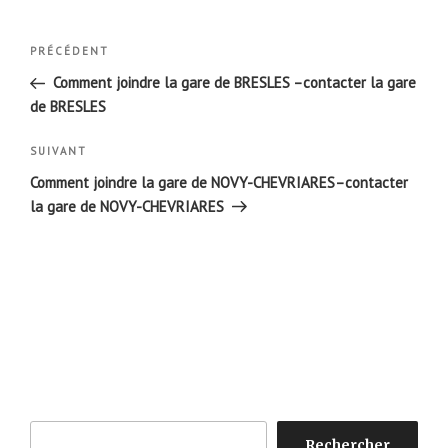
Navigation
Article
PRÉCÉDENT
de
précédent
Comment joindre la gare de BRESLES –contacter la gare
l’article
de BRESLES
Article
SUIVANT
suivant
Comment joindre la gare de NOVY-CHEVRIARES–contacter
la gare de NOVY-CHEVRIARES
Rechercher
Rechercher