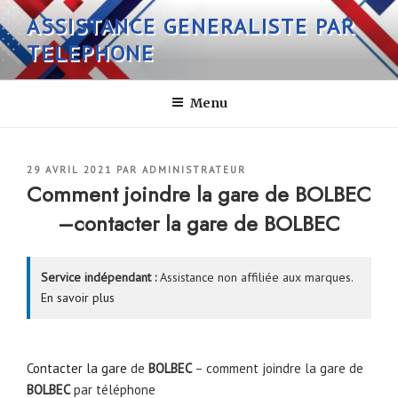
Aller
ASSISTANCE GENERALISTE PAR
au
TELEPHONE
contenu
principal
Menu
PUBLIÉ
29 AVRIL 2021
PAR
ADMINISTRATEUR
LE
Comment joindre la gare de BOLBEC
–contacter la gare de BOLBEC
Service indépendant :
Assistance non affiliée aux marques.
En savoir plus
Contacter la gare
de
BOLBEC
– comment joindre la gare de
BOLBEC
par téléphone