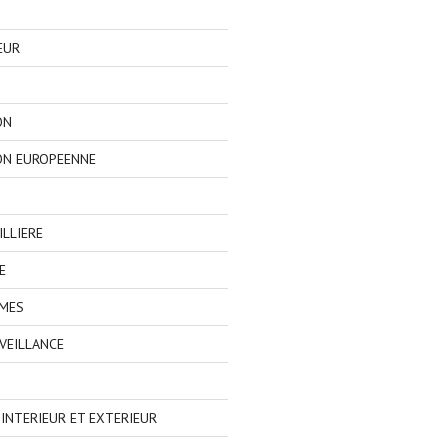
EUR
ON
ON EUROPEENNE
LLIERE
E
IMES
VEILLANCE
NTERIEUR ET EXTERIEUR