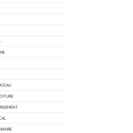
S
GNE
BATEAU
OITURE
ERGEMENT
CAL
INAIRE