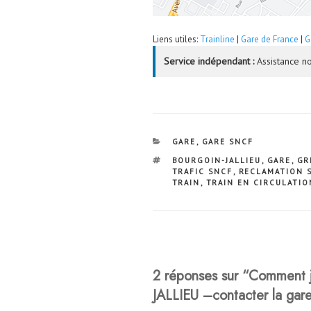
Liens utiles:
Trainline
|
Gare de France
|
G
Service indépendant :
Assistance no
CATÉGORIES
GARE
,
GARE SNCF
ÉTIQUETTES
BOURGOIN-JALLIEU
,
GARE
,
GR
TRAFIC SNCF
,
RECLAMATION 
TRAIN
,
TRAIN EN CIRCULATIO
2 réponses sur “Comment 
JALLIEU –contacter la g