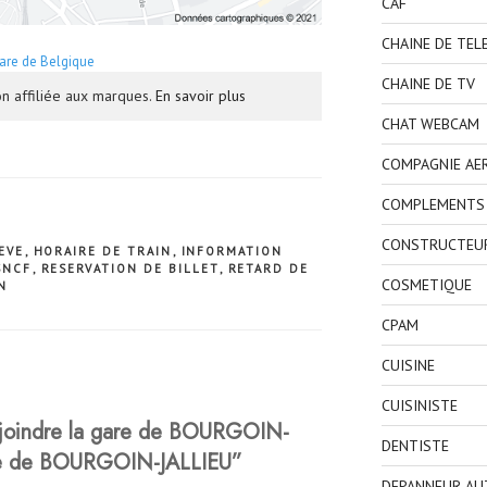
CAF
CHAINE DE TEL
are de Belgique
CHAINE DE TV
n affiliée aux marques.
En savoir plus
CHAT WEBCAM
COMPAGNIE AE
COMPLEMENTS 
CONSTRUCTEU
EVE
,
HORAIRE DE TRAIN
,
INFORMATION
SNCF
,
RESERVATION DE BILLET
,
RETARD DE
COSMETIQUE
N
CPAM
CUISINE
CUISINISTE
joindre la gare de BOURGOIN-
DENTISTE
are de BOURGOIN-JALLIEU”
DEPANNEUR AU