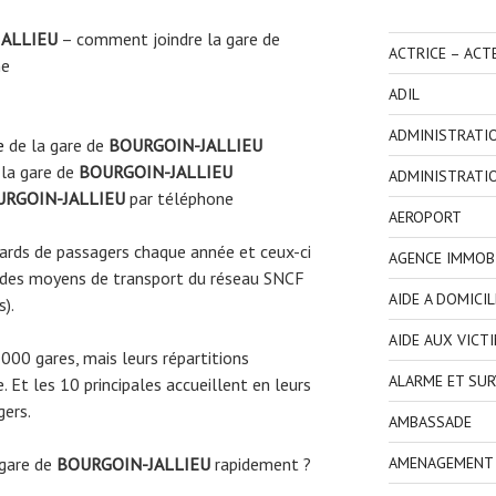
ALLIEU
– comment joindre la gare de
ACTRICE – ACT
ne
ADIL
ADMINISTRATI
e
de la gare de
BOURGOIN-JALLIEU
la gare de
BOURGOIN-JALLIEU
ADMINISTRATI
RGOIN-JALLIEU
par téléphone
AEROPORT
liards de passagers chaque année et ceux-ci
AGENCE IMMOBI
 des moyens de transport du réseau SNCF
AIDE A DOMICIL
s).
AIDE AUX VICT
3000 gares, mais leurs répartitions
ALARME ET SUR
 Et les 10 principales accueillent en leurs
gers.
AMBASSADE
 gare de
BOURGOIN-JALLIEU
rapidement ?
AMENAGEMENT I