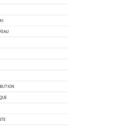
XI
'EAU
IBUTION
QUE
NTE