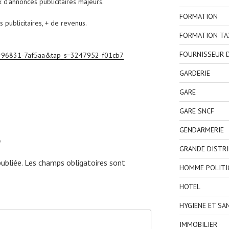
 d’annonces publicitaires majeurs.
FORMATION
s publicitaires, + de revenus.
FORMATION TA
FOURNISSEUR D
p_a=96831-7af5aa&tap_s=3247952-f01cb7
GARDERIE
GARE
GARE SNCF
GENDARMERIE
e
GRANDE DISTR
ubliée.
Les champs obligatoires sont
HOMME POLITI
HOTEL
HYGIENE ET SA
IMMOBILIER