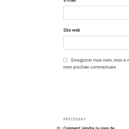
Site web
Enregistrer mon nom, mon e-m
mon prochain commentaire.
Navigation
Article
PRÉCÉDENT
de
précédent
Comment joindre la gare de