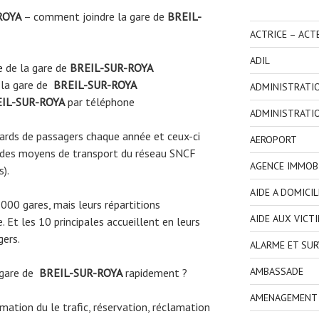
ROYA
– comment joindre la gare de
BREIL-
ACTRICE – ACT
ADIL
e
de la gare de
BREIL-SUR-ROYA
 la gare de
BREIL-SUR-ROYA
ADMINISTRATI
IL-SUR-ROYA
par téléphone
ADMINISTRATI
liards de passagers chaque année et ceux-ci
AEROPORT
 des moyens de transport du réseau SNCF
AGENCE IMMOBI
s).
AIDE A DOMICIL
3000 gares, mais leurs répartitions
AIDE AUX VICT
 Et les 10 principales accueillent en leurs
gers.
ALARME ET SUR
AMBASSADE
 gare de
BREIL-SUR-ROYA
rapidement ?
AMENAGEMENT I
ormation du le trafic, réservation, réclamation