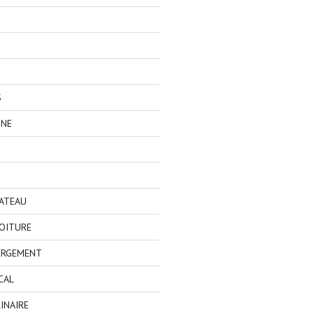
S
GNE
BATEAU
OITURE
ERGEMENT
CAL
INAIRE