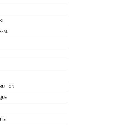
XI
'EAU
IBUTION
QUE
NTE