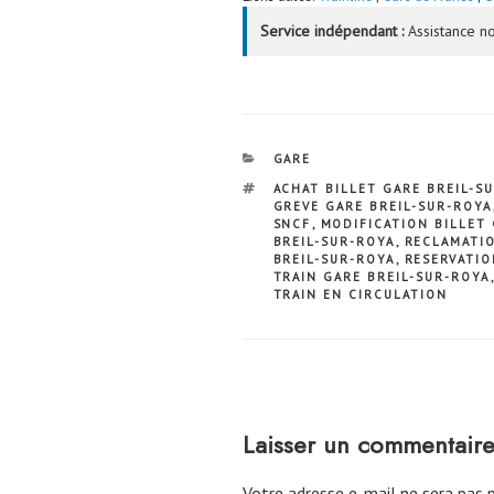
Service indépendant :
Assistance no
CATÉGORIES
GARE
ÉTIQUETTES
ACHAT BILLET GARE BREIL-S
GREVE GARE BREIL-SUR-ROYA
SNCF
,
MODIFICATION BILLET 
BREIL-SUR-ROYA
,
RECLAMATI
BREIL-SUR-ROYA
,
RESERVATIO
TRAIN GARE BREIL-SUR-ROYA
TRAIN EN CIRCULATION
Laisser un commentair
Votre adresse e-mail ne sera pas p