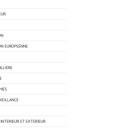
EUR
ON
ON EUROPEENNE
LLIERE
E
IMES
VEILLANCE
NTERIEUR ET EXTERIEUR