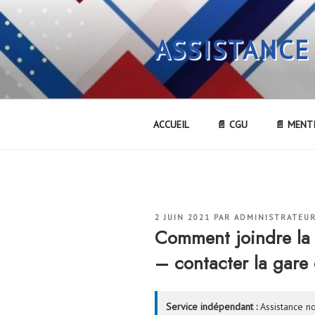
Aller
au
ASSISTANCE
contenu
principal
ACCUEIL
📄 CGU
📄 MENT
PUBLIÉ
2 JUIN 2021
PAR
ADMINISTRATEU
LE
Comment joindre la
– contacter la gare
Service indépendant :
Assistance no