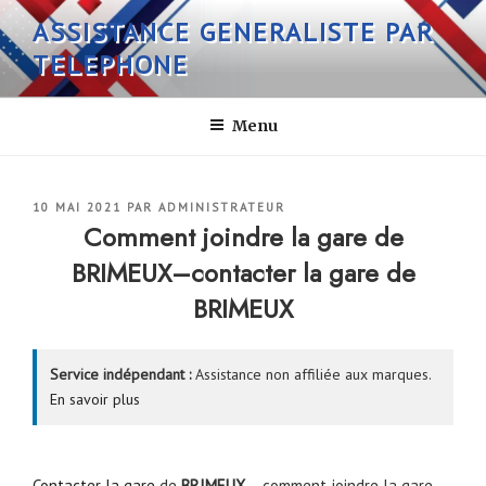
Aller
ASSISTANCE GENERALISTE PAR
au
TELEPHONE
contenu
principal
Menu
PUBLIÉ
10 MAI 2021
PAR
ADMINISTRATEUR
LE
Comment joindre la gare de
BRIMEUX–contacter la gare de
BRIMEUX
Service indépendant :
Assistance non affiliée aux marques.
En savoir plus
Contacter la gare
de
BRIMEUX
– comment joindre la gare