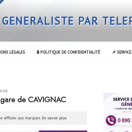
 GENERALISTE PAR TEL
IONS LÉGALES
🔒 POLITIQUE DE CONFIDENTIALITÉ
📌 SERVIC
TEUR
a gare de CAVIGNAC
n affiliée aux marques.
En savoir plus