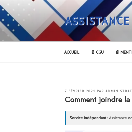
Aller
au
ASSISTANCE
contenu
principal
ACCUEIL
📄 CGU
📄 MENT
PUBLIÉ
7 FÉVRIER 2021
PAR
ADMINISTRA
LE
Comment joindre l
Service indépendant :
Assistance no