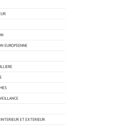
EUR
ON
ON EUROPEENNE
LLIERE
E
IMES
VEILLANCE
NTERIEUR ET EXTERIEUR