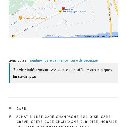
Liens utiles:
Trainline
|
Gare de France
|
Gare de Belgique
Service indépendant :
Assistance non affiliée aux marques.
En savoir plus
CATÉGORIES
GARE
ÉTIQUETTES
ACHAT BILLET GARE CHAMPAGNE-SUR-OISE
,
GARE
,
GREVE
,
GREVE GARE CHAMPAGNE-SUR-OISE
,
HORAIRE
DE TRAIN
,
INFORMATION TRAFIC SNCF
,