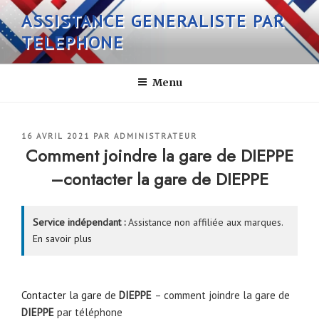
Aller
ASSISTANCE GENERALISTE PAR
au
TELEPHONE
contenu
principal
Menu
PUBLIÉ
16 AVRIL 2021
PAR
ADMINISTRATEUR
LE
Comment joindre la gare de DIEPPE
–contacter la gare de DIEPPE
Service indépendant :
Assistance non affiliée aux marques.
En savoir plus
Contacter la gare
de
DIEPPE
– comment joindre la gare de
DIEPPE
par téléphone