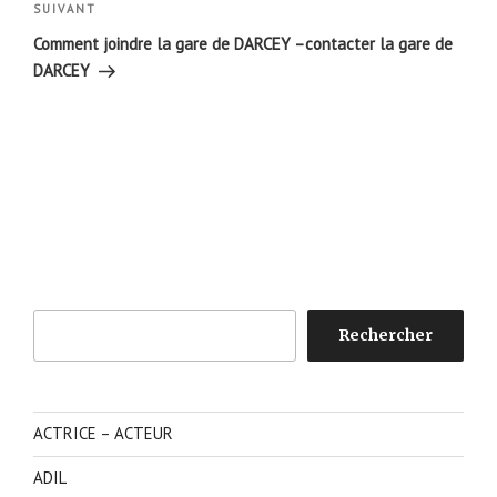
Article
SUIVANT
suivant
Comment joindre la gare de DARCEY –contacter la gare de
DARCEY
Rechercher
Rechercher
ACTRICE – ACTEUR
ADIL