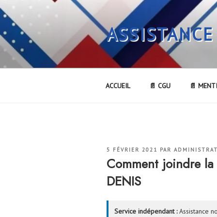
Aller
au
ASSISTANCE
contenu
principal
ACCUEIL
📄 CGU
📄 MENT
PUBLIÉ
5 FÉVRIER 2021
PAR
ADMINISTRA
LE
Comment joindre la
DENIS
Service indépendant :
Assistance no