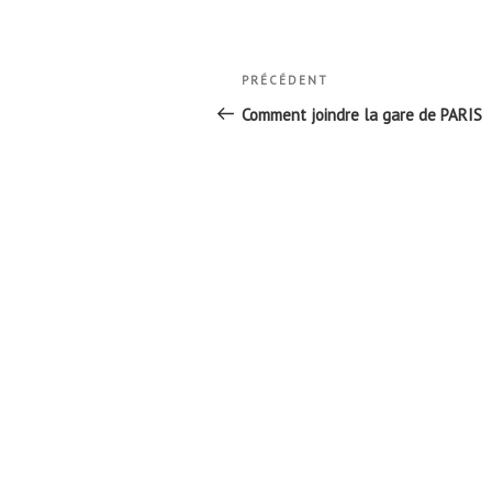
Navigation
Article
PRÉCÉDENT
de
précédent
Comment joindre la gare de PARIS
l’article