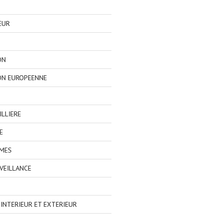
EUR
ON
ON EUROPEENNE
LLIERE
E
IMES
VEILLANCE
NTERIEUR ET EXTERIEUR