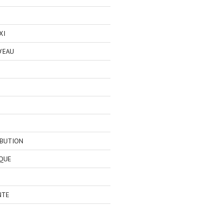
XI
'EAU
IBUTION
QUE
NTE