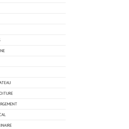
S
GNE
BATEAU
OITURE
ERGEMENT
CAL
INAIRE