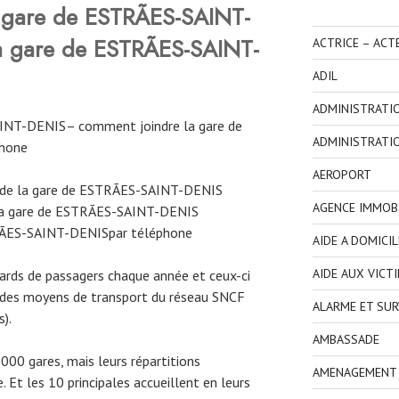
 gare de ESTRÃES-SAINT-
a gare de ESTRÃES-SAINT-
ACTRICE – ACT
ADIL
ADMINISTRATI
INT-DENIS– comment joindre la gare de
ADMINISTRATI
hone
AEROPORT
 de la gare de ESTRÃES-SAINT-DENIS
AGENCE IMMOBI
la gare de ESTRÃES-SAINT-DENIS
RÃES-SAINT-DENISpar téléphone
AIDE A DOMICIL
AIDE AUX VICT
iards de passagers chaque année et ceux-ci
 des moyens de transport du réseau SNCF
ALARME ET SUR
s).
AMBASSADE
3000 gares, mais leurs répartitions
AMENAGEMENT I
 Et les 10 principales accueillent en leurs