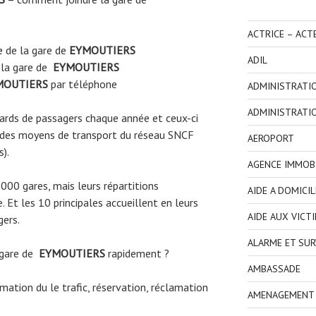
ACTRICE – ACT
e
de la gare de
EYMOUTIERS
ADIL
 la gare de
EYMOUTIERS
MOUTIERS
par téléphone
ADMINISTRATI
ADMINISTRATI
liards de passagers chaque année et ceux-ci
 des moyens de transport du réseau SNCF
AEROPORT
s).
AGENCE IMMOBI
3000 gares, mais leurs répartitions
AIDE A DOMICIL
 Et les 10 principales accueillent en leurs
AIDE AUX VICT
gers.
ALARME ET SUR
 gare de
EYMOUTIERS
rapidement ?
AMBASSADE
ormation du le trafic, réservation, réclamation
AMENAGEMENT I