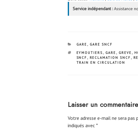
Service indépendant :
Assistance no
CATÉGORIES
GARE
,
GARE SNCF
ÉTIQUETTES
EYMOUTIERS
,
GARE
,
GREVE
,
H
SNCF
,
RECLAMATION SNCF
,
R
TRAIN EN CIRCULATION
Laisser un commentair
Votre adresse e-mail ne sera pas p
indiqués avec
*