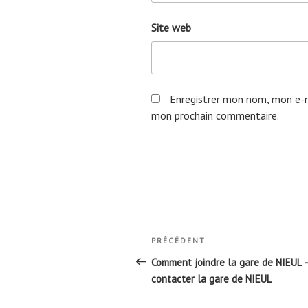
Site web
Enregistrer mon nom, mon e-m
mon prochain commentaire.
Navigation
Article
PRÉCÉDENT
de
précédent
Comment joindre la gare de NIEUL 
l’article
contacter la gare de NIEUL