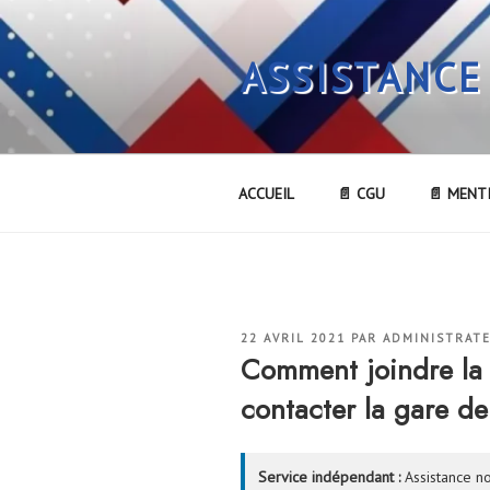
Aller
au
ASSISTANCE
contenu
principal
ACCUEIL
📄 CGU
📄 MENT
PUBLIÉ
22 AVRIL 2021
PAR
ADMINISTRAT
LE
Comment joindre l
contacter la gare 
Service indépendant :
Assistance no