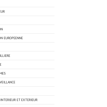
EUR
ON
ON EUROPEENNE
LLIERE
E
IMES
VEILLANCE
NTERIEUR ET EXTERIEUR