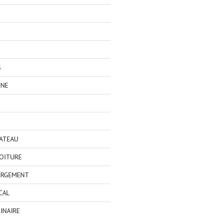
S
GNE
BATEAU
OITURE
ERGEMENT
CAL
INAIRE