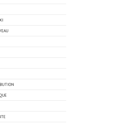
XI
'EAU
IBUTION
QUE
NTE