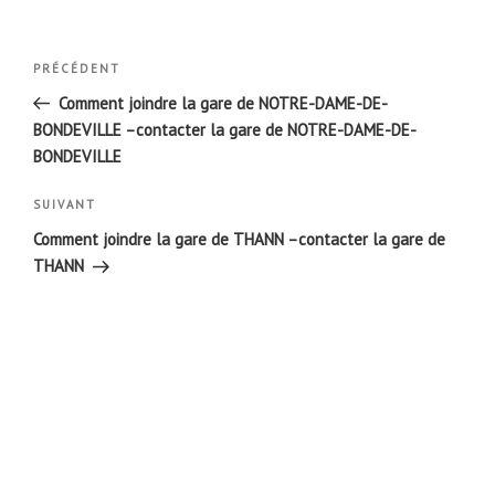
Navigation
Article
PRÉCÉDENT
de
précédent
Comment joindre la gare de NOTRE-DAME-DE-
l’article
BONDEVILLE –contacter la gare de NOTRE-DAME-DE-
BONDEVILLE
Article
SUIVANT
suivant
Comment joindre la gare de THANN –contacter la gare de
THANN