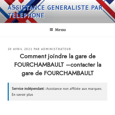
Aller
ASSISTANCE GENERALISTE PAR
au
TELEPHONE
contenu
principal
Menu
PUBLIÉ
20 AVRIL 2021
PAR
ADMINISTRATEUR
LE
Comment joindre la gare de
FOURCHAMBAULT –contacter la
gare de FOURCHAMBAULT
Service indépendant :
Assistance non affiliée aux marques.
En savoir plus