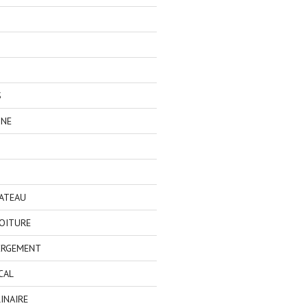
S
GNE
BATEAU
OITURE
ERGEMENT
CAL
INAIRE