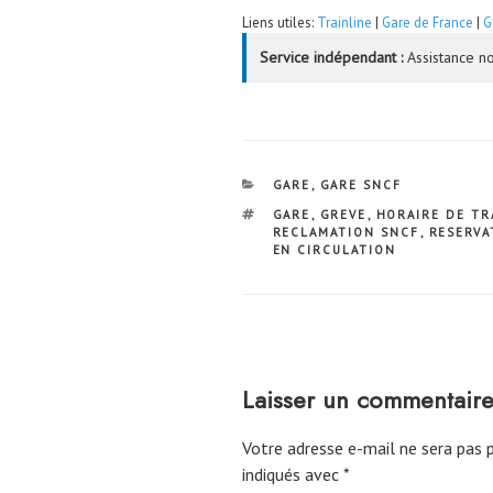
Liens utiles:
Trainline
|
Gare de France
|
G
Service indépendant :
Assistance no
CATÉGORIES
GARE
,
GARE SNCF
ÉTIQUETTES
GARE
,
GREVE
,
HORAIRE DE TR
RECLAMATION SNCF
,
RESERVA
EN CIRCULATION
Laisser un commentair
Votre adresse e-mail ne sera pas p
indiqués avec
*