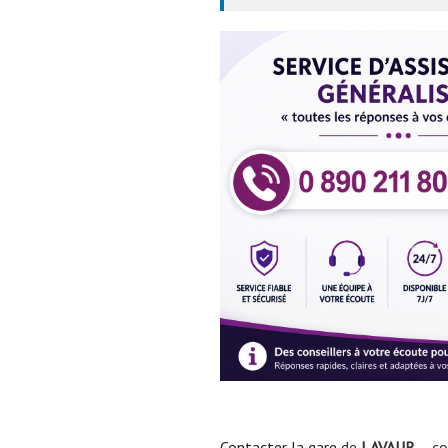
Contacter la gare
de
LAVAUR
– co