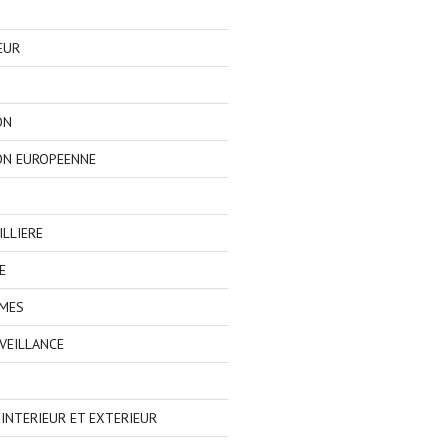
EUR
ON
ON EUROPEENNE
LLIERE
E
IMES
VEILLANCE
NTERIEUR ET EXTERIEUR