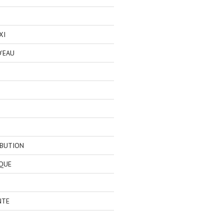
XI
'EAU
IBUTION
QUE
NTE