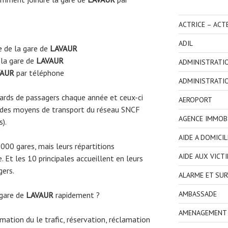
ACTRICE – ACT
ADIL
e
de la gare de
LAVAUR
la gare de
LAVAUR
ADMINISTRATI
AUR
par téléphone
ADMINISTRATI
liards de passagers chaque année et ceux-ci
AEROPORT
 des moyens de transport du réseau SNCF
AGENCE IMMOBI
s).
AIDE A DOMICIL
3000 gares, mais leurs répartitions
AIDE AUX VICT
 Et les 10 principales accueillent en leurs
gers.
ALARME ET SUR
AMBASSADE
 gare de
LAVAUR
rapidement ?
AMENAGEMENT I
ormation du le trafic, réservation, réclamation