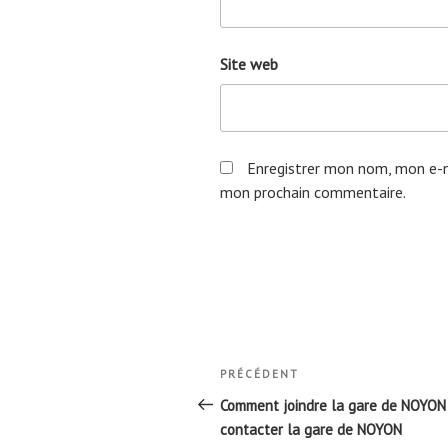
Site web
Enregistrer mon nom, mon e-m
mon prochain commentaire.
Navigation
Article
PRÉCÉDENT
de
précédent
Comment joindre la gare de NOYON
l’article
contacter la gare de NOYON