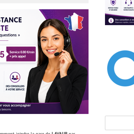
Rechercher
mment joindre la gare de
LAVAUR
par