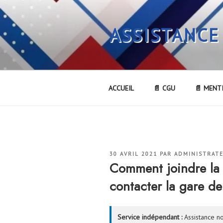
Aller
au
ASSISTANCE
contenu
principal
ACCUEIL
📄 CGU
📄 MENT
PUBLIÉ
30 AVRIL 2021
PAR
ADMINISTRAT
LE
Comment joindre la
contacter la gare d
Service indépendant :
Assistance no