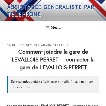
Aller
ASSISTANCE GENERALISTE PAR
au
TELEPHONE
contenu
principal
Menu
PUBLIÉ
16 JUILLET 2021
PAR
ADMINISTRATEUR
LE
Comment joindre la gare de
LEVALLOIS-PERRET – contacter la
gare de LEVALLOIS-PERRET
Service indépendant :
Assistance non affiliée aux marques.
En savoir plus
Contacter la gare
de
LEVALLOIS-PERRET
– comment joindre