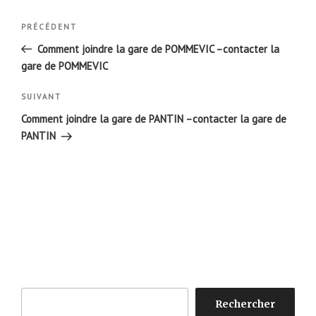
Navigation
Article
PRÉCÉDENT
de
précédent
Comment joindre la gare de POMMEVIC –contacter la
l’article
gare de POMMEVIC
Article
SUIVANT
suivant
Comment joindre la gare de PANTIN –contacter la gare de
PANTIN
Rechercher
Rechercher