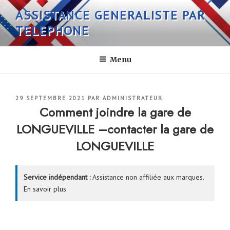
Aller
ASSISTANCE GENERALISTE PAR
au
TELEPHONE
contenu
principal
Menu
PUBLIÉ
29 SEPTEMBRE 2021
PAR
ADMINISTRATEUR
LE
Comment joindre la gare de
LONGUEVILLE –contacter la gare de
LONGUEVILLE
Service indépendant :
Assistance non affiliée aux marques.
En savoir plus