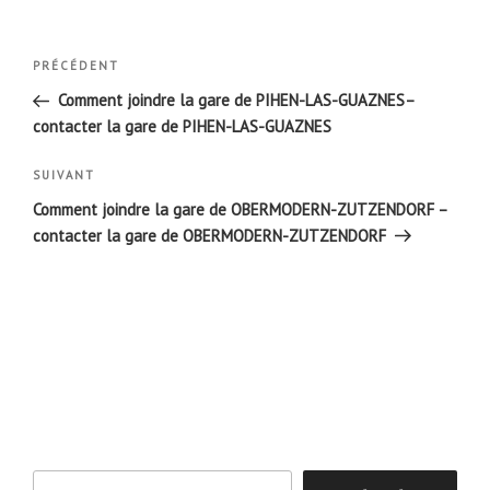
Navigation
Article
PRÉCÉDENT
de
précédent
Comment joindre la gare de PIHEN-LAS-GUAZNES–
l’article
contacter la gare de PIHEN-LAS-GUAZNES
Article
SUIVANT
suivant
Comment joindre la gare de OBERMODERN-ZUTZENDORF –
contacter la gare de OBERMODERN-ZUTZENDORF
Rechercher