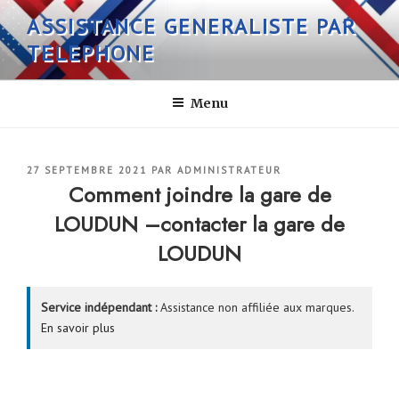
Aller
ASSISTANCE GENERALISTE PAR
au
TELEPHONE
contenu
principal
Menu
PUBLIÉ
27 SEPTEMBRE 2021
PAR
ADMINISTRATEUR
LE
Comment joindre la gare de
LOUDUN –contacter la gare de
LOUDUN
Service indépendant :
Assistance non affiliée aux marques.
En savoir plus