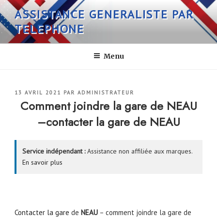
Aller
ASSISTANCE GENERALISTE PAR
au
TELEPHONE
contenu
principal
Menu
PUBLIÉ
13 AVRIL 2021
PAR
ADMINISTRATEUR
LE
Comment joindre la gare de NEAU
–contacter la gare de NEAU
Service indépendant :
Assistance non affiliée aux marques.
En savoir plus
Contacter la gare
de
NEAU
– comment joindre la gare de