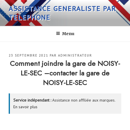
Aller
ASSISTANCE GENERALISTE PAR
au
TELEPHONE
contenu
principal
Menu
PUBLIÉ
23 SEPTEMBRE 2021
PAR
ADMINISTRATEUR
LE
Comment joindre la gare de NOISY-
LE-SEC –contacter la gare de
NOISY-LE-SEC
Service indépendant :
Assistance non affiliée aux marques.
En savoir plus