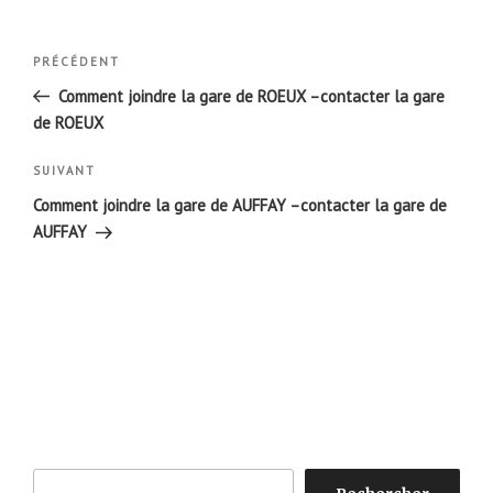
Navigation
Article
PRÉCÉDENT
de
précédent
Comment joindre la gare de ROEUX –contacter la gare
l’article
de ROEUX
Article
SUIVANT
suivant
Comment joindre la gare de AUFFAY –contacter la gare de
AUFFAY
Rechercher