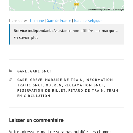
Liens utiles:
Trainline
|
Gare de France
|
Gare de Belgique
Service indépendant :
Assistance non affiliée aux marques.
En savoir plus
CATÉGORIES
GARE
,
GARE SNCF
ÉTIQUETTES
GARE
,
GREVE
,
HORAIRE DE TRAIN
,
INFORMATION
TRAFIC SNCF
,
ODEREN
,
RECLAMATION SNCF
,
RESERVATION DE BILLET
,
RETARD DE TRAIN
,
TRAIN
EN CIRCULATION
Laisser un commentaire
Votre adresse e-mail ne sera pas publiée.
Les champs