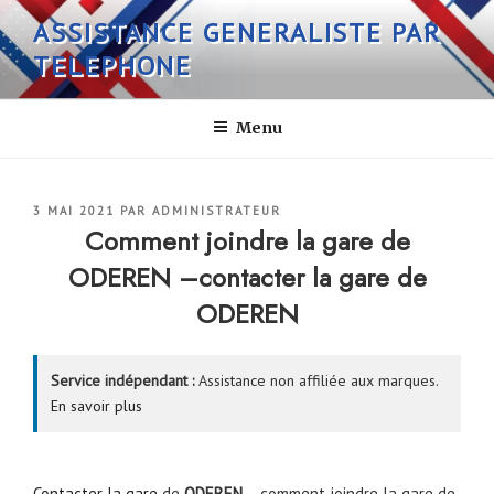
Aller
ASSISTANCE GENERALISTE PAR
au
TELEPHONE
contenu
principal
Menu
PUBLIÉ
3 MAI 2021
PAR
ADMINISTRATEUR
LE
Comment joindre la gare de
ODEREN –contacter la gare de
ODEREN
Service indépendant :
Assistance non affiliée aux marques.
En savoir plus
Contacter la gare
de
ODEREN
– comment joindre la gare de