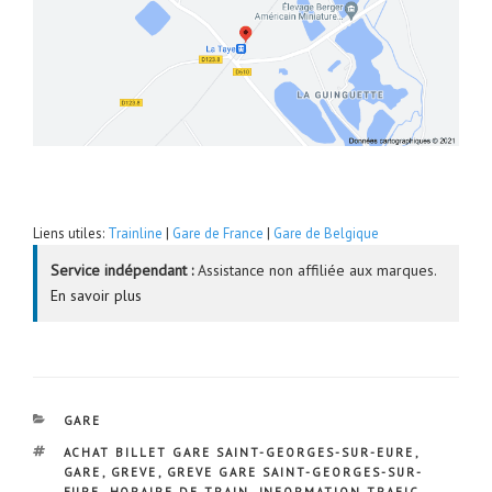
Liens utiles:
Trainline
|
Gare de France
|
Gare de Belgique
Service indépendant :
Assistance non affiliée aux marques.
En savoir plus
CATÉGORIES
GARE
ÉTIQUETTES
ACHAT BILLET GARE SAINT-GEORGES-SUR-EURE
,
GARE
,
GREVE
,
GREVE GARE SAINT-GEORGES-SUR-
EURE
,
HORAIRE DE TRAIN
,
INFORMATION TRAFIC