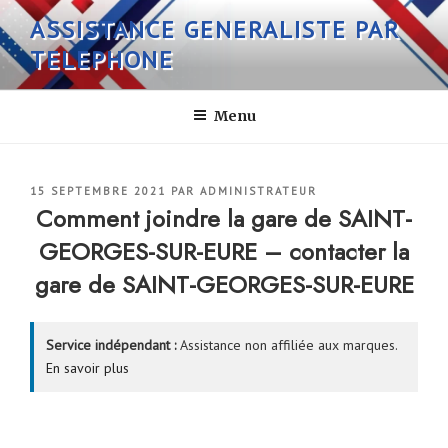
Aller
ASSISTANCE GENERALISTE PAR
au
TELEPHONE
contenu
principal
Menu
PUBLIÉ
15 SEPTEMBRE 2021
PAR
ADMINISTRATEUR
LE
Comment joindre la gare de SAINT-
GEORGES-SUR-EURE – contacter la
gare de SAINT-GEORGES-SUR-EURE
Service indépendant :
Assistance non affiliée aux marques.
En savoir plus