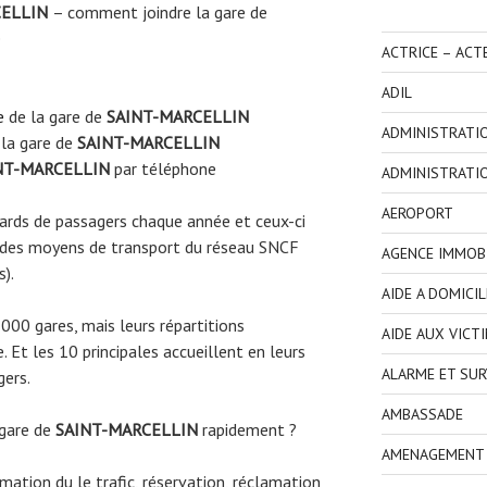
CELLIN
– comment joindre la gare de
e
ACTRICE – ACT
ADIL
e
de la gare de
SAINT-MARCELLIN
ADMINISTRATI
la gare de
SAINT-MARCELLIN
NT-MARCELLIN
par téléphone
ADMINISTRATI
AEROPORT
liards de passagers chaque année et ceux-ci
 des moyens de transport du réseau SNCF
AGENCE IMMOBI
s).
AIDE A DOMICIL
3000 gares, mais leurs répartitions
AIDE AUX VICT
 Et les 10 principales accueillent en leurs
ALARME ET SUR
gers.
AMBASSADE
 gare de
SAINT-MARCELLIN
rapidement ?
AMENAGEMENT I
ormation du le trafic, réservation, réclamation