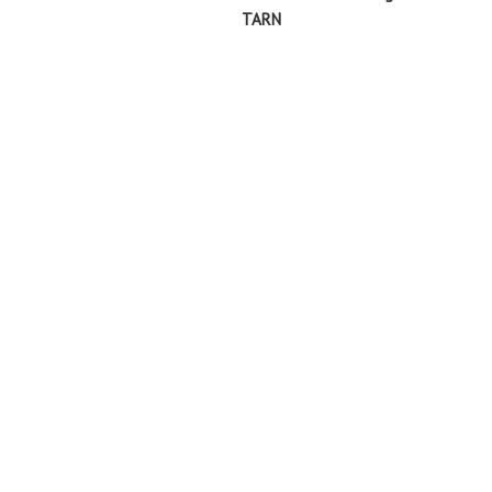
l’article
TARN