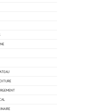
S
GNE
BATEAU
OITURE
ERGEMENT
CAL
INAIRE