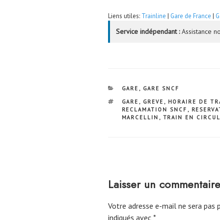
Liens utiles:
Trainline
|
Gare de France
|
G
Service indépendant :
Assistance no
CATÉGORIES
GARE
,
GARE SNCF
ÉTIQUETTES
GARE
,
GREVE
,
HORAIRE DE TR
RECLAMATION SNCF
,
RESERVA
MARCELLIN
,
TRAIN EN CIRCU
Laisser un commentair
Votre adresse e-mail ne sera pas p
indiqués avec
*