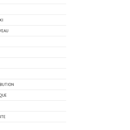
XI
'EAU
IBUTION
QUE
NTE