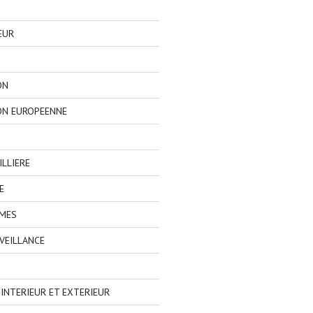
EUR
ON
ON EUROPEENNE
LLIERE
E
IMES
VEILLANCE
NTERIEUR ET EXTERIEUR