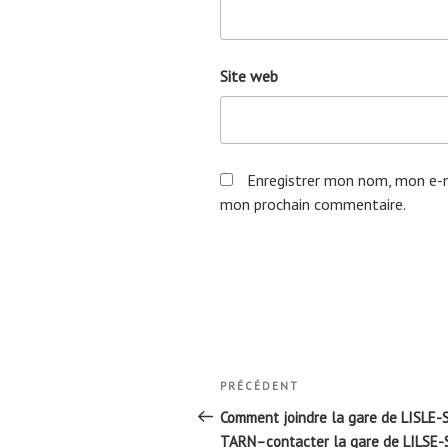
Site web
Enregistrer mon nom, mon e-m
mon prochain commentaire.
Navigation
Article
PRÉCÉDENT
de
précédent
Comment joindre la gare de LISLE-
TARN–contacter la gare de LILSE-