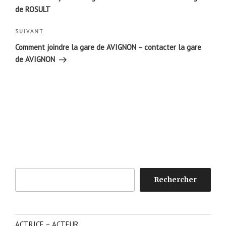
l’article
de ROSULT
Article
SUIVANT
suivant
Comment joindre la gare de AVIGNON – contacter la gare
de AVIGNON
Rechercher
Rechercher
ACTRICE – ACTEUR