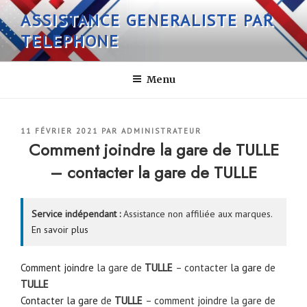
Aller
ASSISTANCE GENERALISTE PAR
au
TELEPHONE
contenu
principal
Menu
PUBLIÉ
11 FÉVRIER 2021
PAR
ADMINISTRATEUR
LE
Comment joindre la gare de TULLE
– contacter la gare de TULLE
Service indépendant :
Assistance non affiliée aux marques.
En savoir plus
Comment joindre
la gare de
TULLE
– contacter
la gare
de
TULLE
Contacter la gare
de
TULLE
– comment joindre la gare de