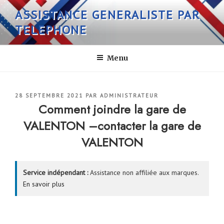
Aller
ASSISTANCE GENERALISTE PAR
au
TELEPHONE
contenu
principal
Menu
PUBLIÉ
28 SEPTEMBRE 2021
PAR
ADMINISTRATEUR
LE
Comment joindre la gare de
VALENTON –contacter la gare de
VALENTON
Service indépendant :
Assistance non affiliée aux marques.
En savoir plus