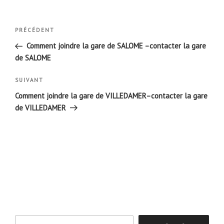
Navigation
Article
PRÉCÉDENT
de
précédent
Comment joindre la gare de SALOME –contacter la gare
l’article
de SALOME
Article
SUIVANT
suivant
Comment joindre la gare de VILLEDAMER–contacter la gare
de VILLEDAMER
Rechercher