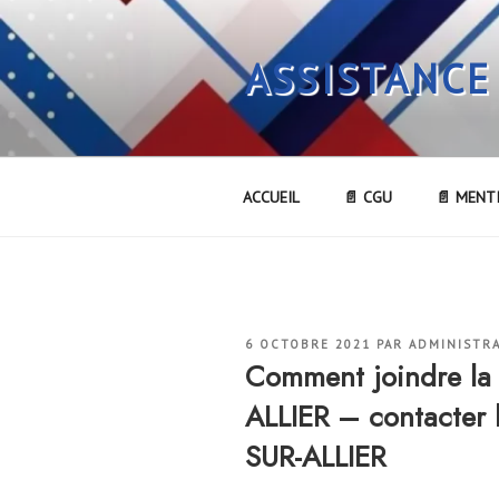
Aller
au
ASSISTANCE
contenu
principal
ACCUEIL
📄 CGU
📄 MENT
PUBLIÉ
6 OCTOBRE 2021
PAR
ADMINISTR
LE
Comment joindre l
ALLIER – contacter
SUR-ALLIER