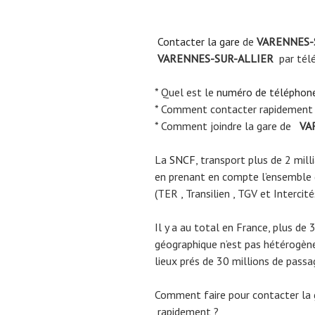
Contacter la gare
de
VARENNES-
VARENNES-SUR-ALLIER
par tél
* Quel est le
numéro de téléphon
* Comment contacter rapidement
* Comment joindre la gare de
VA
La
SNCF
, transport plus de 2 mil
en prenant en compte l’ensemble
(TER , Transilien , TGV et Intercité
Il y a au total en France, plus de 
géographique n’est pas hétérogène.
lieux prés de 30 millions de passa
Comment faire pour contacter la
rapidement ?