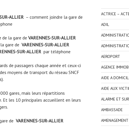
ACTRICE – ACT
SUR-ALLIER
– comment joindre la gare de
éphone
ADIL
ADMINISTRATI
e
de la gare de
VARENNES-SUR-ALLIER
 la gare de
VARENNES-SUR-ALLIER
ADMINISTRATI
RENNES-SUR-ALLIER
par téléphone
AEROPORT
liards de passagers chaque année et ceux-ci
AGENCE IMMOBI
 des moyens de transport du réseau SNCF
AIDE A DOMICIL
s).
AIDE AUX VICT
3000 gares, mais leurs répartitions
ALARME ET SUR
 Et les 10 principales accueillent en leurs
gers.
AMBASSADE
 gare de
VARENNES-SUR-ALLIER
AMENAGEMENT I