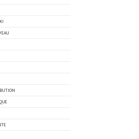
XI
'EAU
IBUTION
QUE
NTE