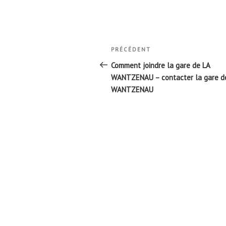
Navigation
Article
PRÉCÉDENT
de
précédent
Comment joindre la gare de LA
l’article
WANTZENAU – contacter la gare d
WANTZENAU