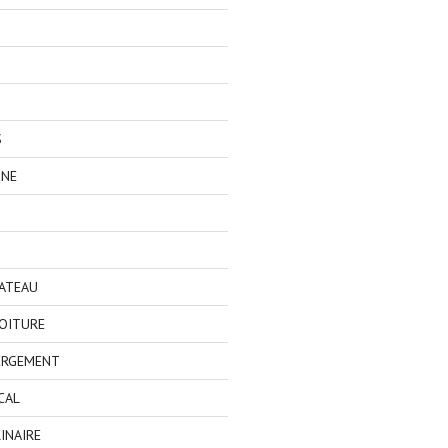
S
GNE
BATEAU
OITURE
ERGEMENT
CAL
INAIRE