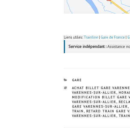
Liens utiles:
Trainline
|
Gare de France
|
G
Service indépendant :
Assistance no
CATÉGORIES
GARE
ÉTIQUETTES
ACHAT BILLET GARE VARENNE
VARENNES-SUR-ALLIER
,
HORA
MODIFICATION BILLET GARE 
VARENNES-SUR-ALLIER
,
RECL
GARE VARENNES-SUR-ALLIER
TRAIN
,
RETARD TRAIN GARE 
VARENNES-SUR-ALLIER
,
TRAI