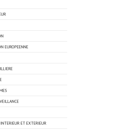
EUR
ON
ON EUROPEENNE
LLIERE
E
IMES
VEILLANCE
NTERIEUR ET EXTERIEUR